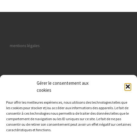
mentions légales
Gérer le consentement aux
données personnelles
cookies
Pour offrir les meilleures expériences, nous utilisons des technologies telles que
les cookies pour stocker et/ou accéder aux informations des appareils. Le fait de
consentir à ces technologies nous permettra de traiter des données telles que le
comportement de navigation ou les ID uniques sur ce site. Le fait de ne pas
Viking Nautik : Route de Paris 27000 Evreux
consentir ou de retirer son consentement peut avoir un effet négatif sur certaines
caractéristiques et fonctions.
Fabrice Tél./WhatsApp :
06 41 43 60 35