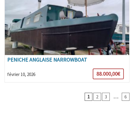
PENICHE ANGLAISE NARROWBOAT
88.000,00€
février 10, 2026
1
2
3
…
6