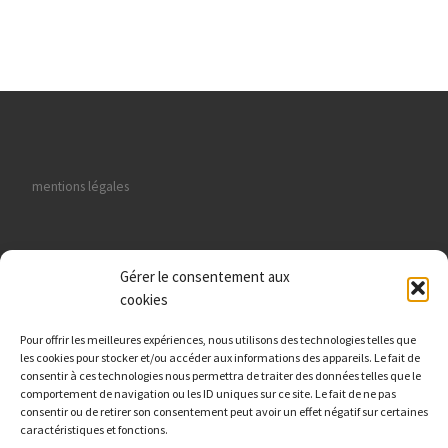
mentions légales
Gérer le consentement aux
cookies
données personnelles
Pour offrir les meilleures expériences, nous utilisons des technologies telles que
les cookies pour stocker et/ou accéder aux informations des appareils. Le fait de
consentir à ces technologies nous permettra de traiter des données telles que le
comportement de navigation ou les ID uniques sur ce site. Le fait de ne pas
Viking Nautik : Route de Paris 27000 Evreux
consentir ou de retirer son consentement peut avoir un effet négatif sur certaines
caractéristiques et fonctions.
Fabrice Tél./WhatsApp :
06 41 43 60 35