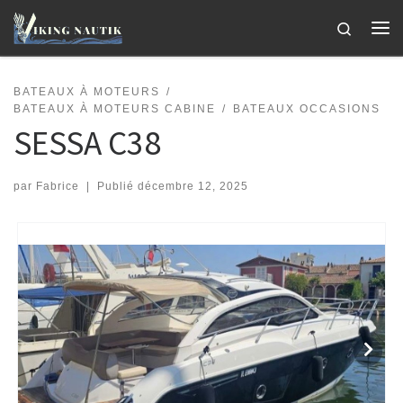
Passer au contenu
Search
Me
BATEAUX À MOTEURS
BATEAUX À MOTEURS CABINE
BATEAUX OCCASIONS
SESSA C38
par
Fabrice
|
Publié
décembre 12, 2025