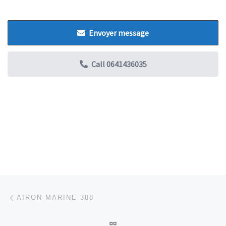
Envoyer message
Call
0641436035
Parcourir les articles
Article précédent
AIRON MARINE 388
RETOUR À LA LISTE DES