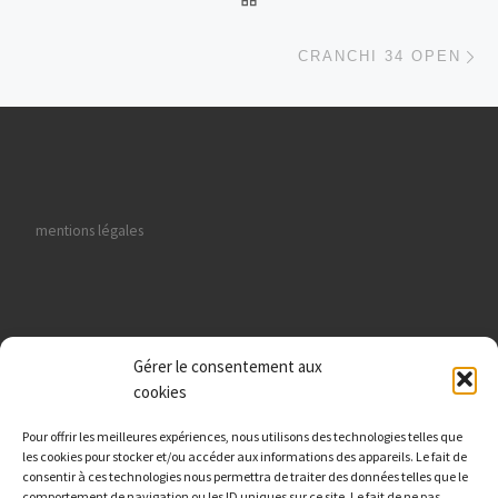
Ar
CRANCHI 34 OPEN
mentions légales
Gérer le consentement aux
données personnelles
cookies
Pour offrir les meilleures expériences, nous utilisons des technologies telles que
les cookies pour stocker et/ou accéder aux informations des appareils. Le fait de
consentir à ces technologies nous permettra de traiter des données telles que le
comportement de navigation ou les ID uniques sur ce site. Le fait de ne pas