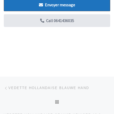
Envoyer message
Call
0641436035
Parcourir les articles
Article précédent
VEDETTE HOLLANDAISE BLAUWE HAND
RETOUR À LA LISTE DES
Ar