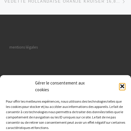
VEDETTE HOLLANDAISE ORANJE KRUISER 16,80 M
mentions légales
Gérer le consentement aux
données personnelles
cookies
Pour offrir les meilleures expériences, nous utilisons des technologies telles que
les cookies pour stocker et/ou accéder aux informations des appareils. Le fait de
consentir à ces technologies nous permettra de traiter des données telles que le
comportement de navigation ou les ID uniques sur ce site. Le fait de ne pas
Viking Nautik : Route de Paris 27000 Evreux
consentir ou de retirer son consentement peut avoir un effet négatif sur certaines
caractéristiques et fonctions.
Fabrice Tél./WhatsApp :
06 41 43 60 35