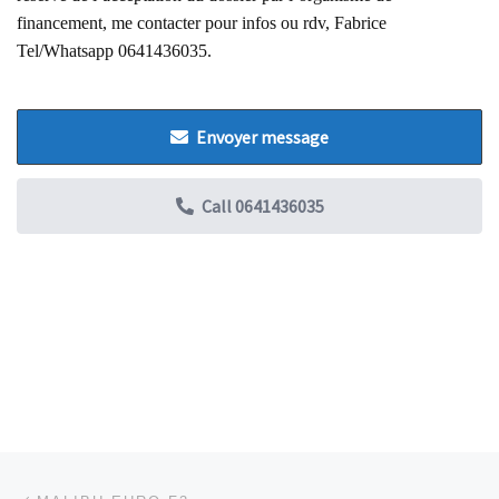
financement,
me contacter pour infos ou rdv, Fabrice
Tel/Whatsapp 0641436035.
Envoyer message
Call
0641436035
Parcourir les articles
Article précédent