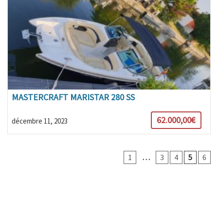
MASTERCRAFT MARISTAR 280 SS
62.000,00€
décembre 11, 2023
1
…
3
4
5
6