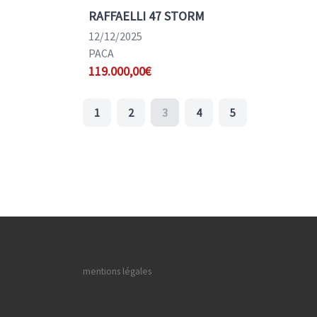
RAFFAELLI 47 STORM
12/12/2025
PACA
119.000,00€
1
2
3
4
5
mentions légales