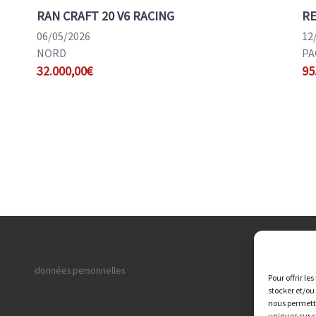
RAN CRAFT 20 V6 RACING
RE
06/05/2026
12
NORD
PA
32.000,00€
95
Vik
données personnelles
Pour offrir le
Fab
stocker et/ou
nous permettr
Mai
uniques sur c