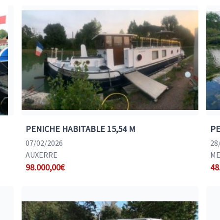
PENICHE HABITABLE 15,54 M
PE
07/02/2026
28
AUXERRE
ME
98.000,00€
48