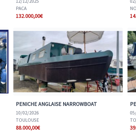
12/12/2025
02
PACA
NO
132.000,00€
14
PENICHE ANGLAISE NARROWBOAT
PE
10/02/2026
05
TOULOUSE
TO
88.000,00€
39