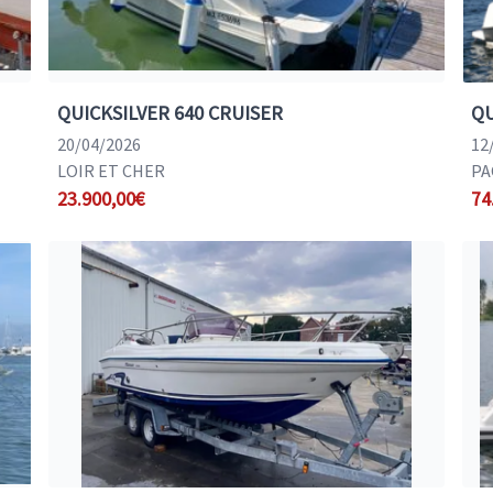
QUICKSILVER 640 CRUISER
QU
20/04/2026
12
LOIR ET CHER
PA
23.900,00€
74