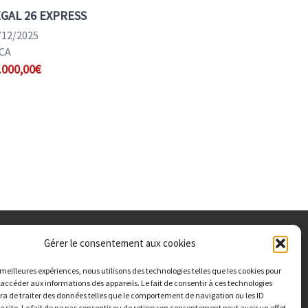
GAL 26 EXPRESS
/12/2025
CA
.000,00€
Gérer le consentement aux cookies
ing Nautik : Route de Paris 27000 Evreux
s meilleures expériences, nous utilisons des technologies telles que les cookies pour
rice Tél./WhatsApp :
06 41 43 60 35
 accéder aux informations des appareils. Le fait de consentir à ces technologies
a de traiter des données telles que le comportement de navigation ou les ID
l : vikingnautik(a)gmail.com
e site. Le fait de ne pas consentir ou de retirer son consentement peut avoir un effet